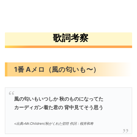
歌詞考察
1番 Aメロ（風の匂いも〜）
風の匂いもいつしか 秋のものになってた
カーディガン着た君の 背中見てそう思う
<出典>Mr.Children/秋がくれた切符 作詞：桜井和寿