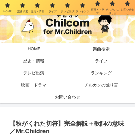
映画・ドラ
チルカンの
お問い合わ
HOME
楽曲検索
歴史・情報
ライブ
テレビ出演
ランキング
マ
独り言
せ
HOME
楽曲検索
歴史・情報
ライブ
テレビ出演
ランキング
映画・ドラマ
チルカンの独り言
お問い合わせ
【秋がくれた切符】完全解説＋歌詞の意味
／Mr.Children