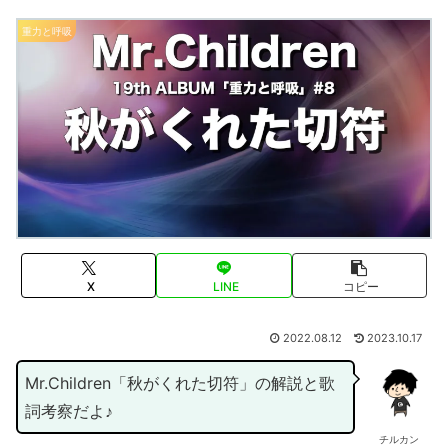
重力と呼吸
X
LINE
コピー
2022.08.12
2023.10.17
Mr.Children「秋がくれた切符」の解説と歌
詞考察だよ♪
チルカン