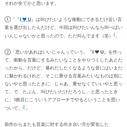
それが全てかと思います。
①「『
I ♥ U
』は叫びたいような衝動にできるだけ近い言
葉を選び出したんだけど、今回は叫びたいんなら叫べばい
1
いんじゃないかと思ったので、ただ叫んでます（笑）
」
②「思いがあればいいじゃんっていう。『
I ♥ U
』を作っ
て、衝動を言葉にするみたいなことをやりつくしたあとだ
ったから。だけど、暴れだしたくなるような音にはいまだ
に魅かれるけれど、そこに乗せる言葉みたいなものは別に
ないやと思ったときに、じゃあ、乗せなくていいやと思っ
て。で、たぶん、叫びたいだけだろうし、と思ったとき
に、1曲目にこういうアプローチでやるということを思い
2
ついて。
」
前作からまたも音楽に対する向き合い方が変化した