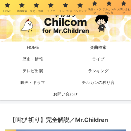
映画・ドラ
チルカンの
お問い合わ
HOME
楽曲検索
歴史・情報
ライブ
テレビ出演
ランキング
マ
独り言
せ
HOME
楽曲検索
歴史・情報
ライブ
テレビ出演
ランキング
映画・ドラマ
チルカンの独り言
お問い合わせ
【叫び 祈り】完全解説／Mr.Children