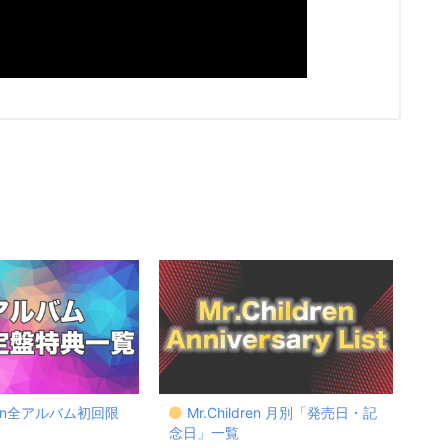
ldren全アルバム初回限
Mr.Children 月別「発売日・記
念日」一覧