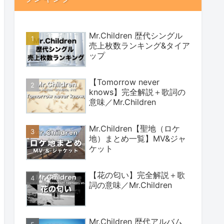
Mr.Children 歴代シングル
売上枚数ランキング&タイア
ップ
【Tomorrow never
knows】完全解説＋歌詞の
意味／Mr.Children
Mr.Children【聖地（ロケ
地）まとめ一覧】MV&ジャ
ケット
【花の匂い】完全解説＋歌
詞の意味／Mr.Children
Mr.Children 歴代アルバム