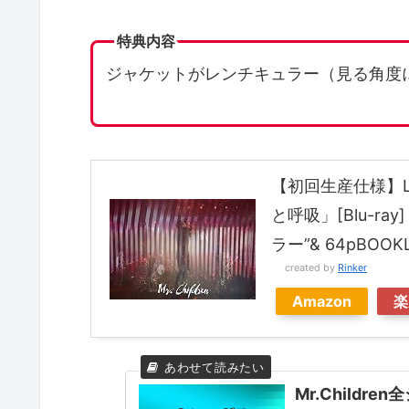
特典内容
ジャケットがレンチキュラー（見る角度
【初回生産仕様】Live B
と呼吸」[Blu-r
ラー”& 64pBOOKL
created by
Rinker
Amazon
楽
Mr.Child