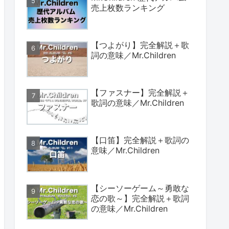
売上枚数ランキング
【つよがり】完全解説＋歌
詞の意味／Mr.Children
【ファスナー】完全解説＋
歌詞の意味／Mr.Children
【口笛】完全解説＋歌詞の
意味／Mr.Children
【シーソーゲーム～勇敢な
恋の歌～】完全解説＋歌詞
の意味／Mr.Children