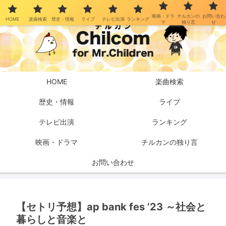
映画・ドラ
チルカンの
お問い合わ
HOME
楽曲検索
歴史・情報
ライブ
テレビ出演
ランキング
マ
独り言
せ
HOME
楽曲検索
歴史・情報
ライブ
テレビ出演
ランキング
映画・ドラマ
チルカンの独り言
お問い合わせ
【セトリ予想】ap bank fes ’23 ～社会と
暮らしと音楽と