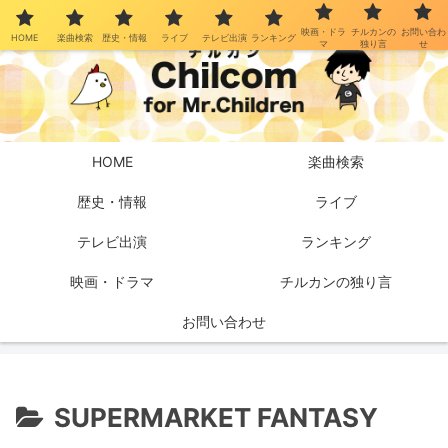
映画・ドラ
チルカンの
お問い合わ
HOME
楽曲検索
歴史・情報
ライブ
テレビ出演
ランキング
マ
独り言
せ
HOME
楽曲検索
歴史・情報
ライブ
テレビ出演
ランキング
映画・ドラマ
チルカンの独り言
お問い合わせ
SUPERMARKET FANTASY