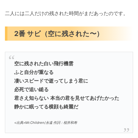
二人には二人だけの残された時間がまだあったのです。
2番 サビ（空に残された〜）
空に残された白い飛行機雲
ふと自分が重なる
凄いスピードで逝ってしまう君に
必死で追い縋る
君さえ知らない
本当の君を見せてあげたかった
静かに眠ってる横顔も綺麗だ
<出典>Mr.Children/永遠 作詞：桜井和寿