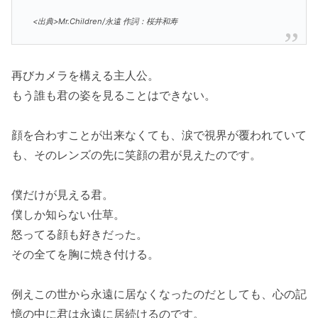
<出典>Mr.Children/永遠 作詞：桜井和寿
再びカメラを構える主人公。
もう誰も君の姿を見ることはできない。
顔を合わすことが出来なくても、涙で視界が覆われていて
も、そのレンズの先に笑顔の君が見えたのです。
僕だけが見える君。
僕しか知らない仕草。
怒ってる顔も好きだった。
その全てを胸に焼き付ける。
例えこの世から永遠に居なくなったのだとしても、心の記
憶の中に君は永遠に居続けるのです。