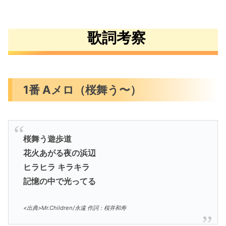
歌詞考察
1番 Aメロ（桜舞う〜）
桜舞う遊歩道
花火あがる夜の浜辺
ヒラヒラ キラキラ
記憶の中で光ってる
<出典>Mr.Children/永遠 作詞：桜井和寿