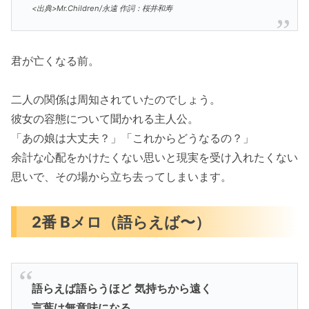
<出典>Mr.Children/永遠 作詞：桜井和寿
君が亡くなる前。
二人の関係は周知されていたのでしょう。
彼女の容態について聞かれる主人公。
「あの娘は大丈夫？」「これからどうなるの？」
余計な心配をかけたくない思いと現実を受け入れたくない
思いで、その場から立ち去ってしまいます。
2番 Bメロ（語らえば〜）
語らえば語らうほど
気持ちから遠く
言葉は無意味になる