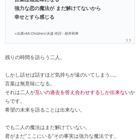
強力な恋の魔法が
まだ解けてないから
幸せとすら感じる
<出典>Mr.Children/永遠 作詞：桜井和寿
残りの時間を語らう二人。
しかし話せば話すほど気持ちが遠のいてしまう…。
言葉は無意味になる。
それは二人が
互いの過去を答え合わせするしか出来ない
か
らです。
希望の未来を語ることは出来ない。
でも二人の魔法はまだ解けていない。
君がまだ”ここにいる”その事実は強力な魔法です。