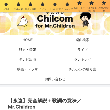
映画・ドラ
チルカンの
お問い合わ
HOME
楽曲検索
歴史・情報
ライブ
テレビ出演
ランキング
マ
独り言
せ
HOME
楽曲検索
歴史・情報
ライブ
テレビ出演
ランキング
映画・ドラマ
チルカンの独り言
お問い合わせ
【永遠】完全解説＋歌詞の意味／
Mr.Children