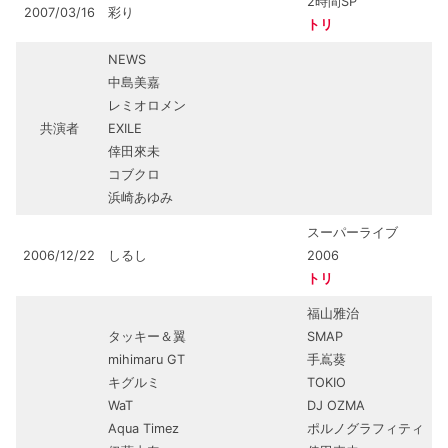
2時間SP
2007/03/16
彩り
トリ
NEWS
中島美嘉
レミオロメン
共演者
EXILE
倖田來未
コブクロ
浜崎あゆみ
スーパーライブ
2006/12/22
しるし
2006
トリ
福山雅治
タッキー＆翼
SMAP
mihimaru GT
手嶌葵
キグルミ
TOKIO
WaT
DJ OZMA
Aqua Timez
ポルノグラフィティ