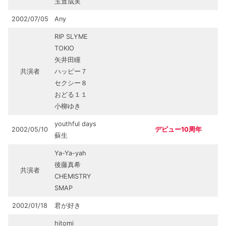
玉置成実
2002/07/05
Any
RIP SLYME
TOKIO
矢井田瞳
共演者
ハッピー７
セクシー８
おどる１１
小柳ゆき
youthful days
2002/05/10
デビュー10周年
蘇生
Ya-Ya-yah
後藤真希
共演者
CHEMISTRY
SMAP
2002/01/18
君が好き
hitomi