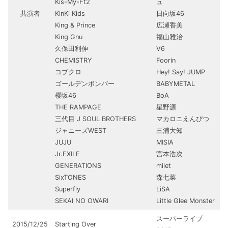
Kis-My-Ft2
ュ
共演者
KinKi Kids
日向坂46
King & Prince
広瀬香美
King Gnu
福山雅治
久保田利伸
V6
CHEMISTRY
Foorin
コブクロ
Hey! Say! JUMP
ゴールデンボンバー
BABYMETAL
櫻坂46
BoA
THE RAMPAGE
星野源
三代目 J SOUL BROTHERS
マカロニえんぴつ
ジャニーズWEST
三浦大知
JUJU
MISIA
Jr.EXILE
宮本浩次
GENERATIONS
milet
SixTONES
森七菜
Superfly
LiSA
SEKAI NO OWARI
Little Glee Monster
スーパーライブ
2015/12/25
Starting Over