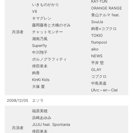
KAT-TUN
いきものがかり
ORANGE RANGE
V6
青山テルマ feat.
キマグレン
SoulJa
藤岡藤巻と大橋のぞみ
絢香×コブクロ
共演者
チャットモンチー
TOKIO
湘南乃風
flumpool
Superfly
aiko
中川翔子
NEWS
ポルノグラフィティ
平井 堅
倖田來未
GLAY
絢香
コブクロ
KinKi Kids
中島美嘉
大塚 愛
L’Arc～en～Ciel
2008/12/05
エソラ
福原美穂
浜崎あゆみ
JUJU feat. Spontania
共演者
倖田來未