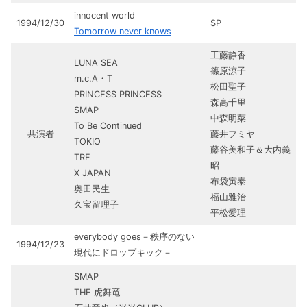
innocent world
1994/12/30
SP
Tomorrow never knows
工藤静香
LUNA SEA
篠原涼子
m.c.A・T
松田聖子
PRINCESS PRINCESS
森高千里
SMAP
中森明菜
To Be Continued
共演者
藤井フミヤ
TOKIO
藤谷美和子＆大内義
TRF
昭
X JAPAN
布袋寅泰
奥田民生
福山雅治
久宝留理子
平松愛理
everybody goes－秩序のない
1994/12/23
現代にドロップキック－
SMAP
THE 虎舞竜