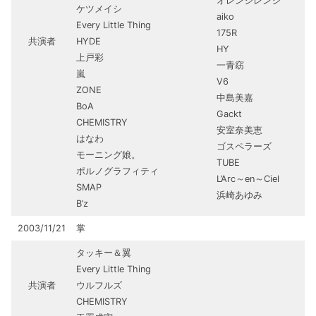
オレンジレンジ
ケツメイシ
aiko
Every Little Thing
175R
共演者
HYDE
HY
上戸彩
一青窈
嵐
V6
ZONE
中島美嘉
BoA
Gackt
CHEMISTRY
安室奈美恵
はなわ
ゴスペラーズ
モーニング娘。
TUBE
ポルノグラフィティ
L’Arc～en～Ciel
SMAP
浜崎あゆみ
B’z
2003/11/21
掌
タッキー＆翼
Every Little Thing
共演者
ウルフルズ
CHEMISTRY