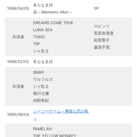
名もなき詩
1996/04/05
SP
花 – Memento-Mori –
DREAMS COME TRUE
スピッツ
LUNA SEA
安室奈美恵
共演者
TOKIO
松田聖子
TRF
森高千里
シャ乱Ｑ
1996/02/02
名もなき詩
SMAP
ウルフルズ
共演者
シャ乱Ｑ
相川七瀬
内田有紀
シーソーゲーム～勇敢な恋の歌
1995/08/04
～
PAMELAH
THE YELLOW MONKEY