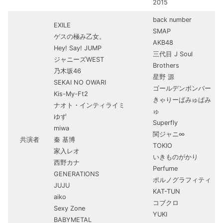
2015
back number
EXILE
SMAP
ゲスの極み乙女。
AKB48
Hey! Say! JUMP
三代目 J Soul
ジャニーズWEST
Brothers
乃木坂46
星野 源
SEKAI NO OWARI
ゴールデンボンバー
Kis-My-Ft2
きゃりーぱみゅぱみ
ナオト・インティライミ
ゅ
ゆず
Superfly
miwa
関ジャニ∞
共演者
秦 基博
TOKIO
家入レオ
いきものがかり
西野カナ
Perfume
GENERATIONS
ポルノグラフィティ
JUJU
KAT-TUN
aiko
コブクロ
Sexy Zone
YUKI
BABYMETAL