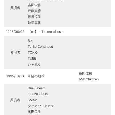
吉田栄作
共演者
近藤真彦
篠原涼子
鈴里真帆
1995/06/02
【es】～Theme of es～
B’z
To Be Continued
共演者
TOKIO
TUBE
シャ乱Ｑ
桑田佳祐
1995/01/13
奇跡の地球
&Mr.Children
Dual Dream
FLYING KIDS
共演者
SMAP
タケカワユキヒデ
奥田民生