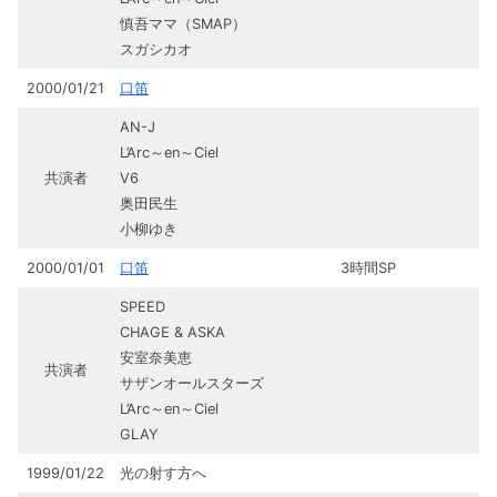
慎吾ママ（SMAP）
スガシカオ
2000/01/21
口笛
AN-J
L’Arc～en～Ciel
共演者
V6
奥田民生
小柳ゆき
2000/01/01
口笛
3時間SP
SPEED
CHAGE & ASKA
安室奈美恵
共演者
サザンオールスターズ
L’Arc～en～Ciel
GLAY
1999/01/22
光の射す方へ