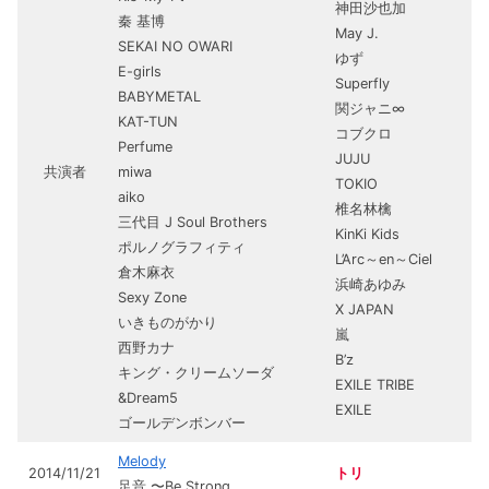
神田沙也加
秦 基博
May J.
SEKAI NO OWARI
ゆず
E-girls
Superfly
BABYMETAL
関ジャニ∞
KAT-TUN
コブクロ
Perfume
JUJU
共演者
miwa
TOKIO
aiko
椎名林檎
三代目 J Soul Brothers
KinKi Kids
ポルノグラフィティ
L’Arc～en～Ciel
倉木麻衣
浜崎あゆみ
Sexy Zone
X JAPAN
いきものがかり
嵐
西野カナ
B’z
キング・クリームソーダ
EXILE TRIBE
&Dream5
EXILE
ゴールデンボンバー
Melody
2014/11/21
トリ
足音 〜Be Strong