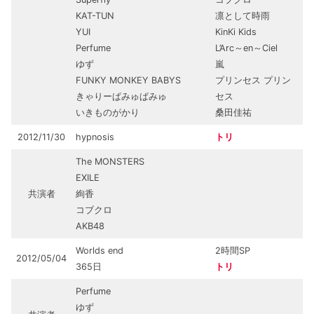
KAT-TUN
凛として時雨
YUI
KinKi Kids
Perfume
L’Arc～en～Ciel
ゆず
嵐
FUNKY MONKEY BABYS
プリンセス プリン
きゃりーぱみゅぱみゅ
セス
いきものがかり
桑田佳祐
2012/11/30
hypnosis
トリ
The MONSTERS
EXILE
共演者
絢香
コブクロ
AKB48
Worlds end
2時間SP
2012/05/04
365日
トリ
Perfume
ゆず