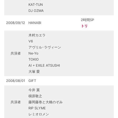
KAT-TUN
DJ OZMA
2時間SP
2008/09/12
HANABI
トリ
木村カエラ
V6
アヴリル･ラヴィーン
共演者
Ne-Yo
TOKIO
AI + EXILE ATSUSHI
大塚 愛
2008/08/01
GIFT
今井 翼
槇原敬之
共演者
藤岡藤巻と大橋のぞみ
RIP SLYME
レミオロメン