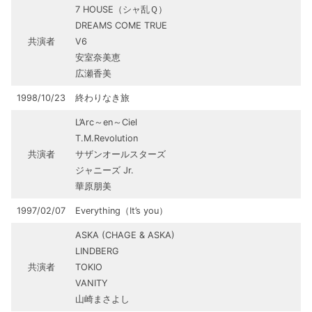
7 HOUSE（シャ乱Ｑ）
DREAMS COME TRUE
共演者
V6
安室奈美恵
広瀬香美
1998/10/23
終わりなき旅
L’Arc～en～Ciel
T.M.Revolution
共演者
サザンオールスターズ
ジャニーズ Jr.
華原朋美
1997/02/07
Everything（It’s you）
ASKA (CHAGE & ASKA)
LINDBERG
共演者
TOKIO
VANITY
山崎まさよし