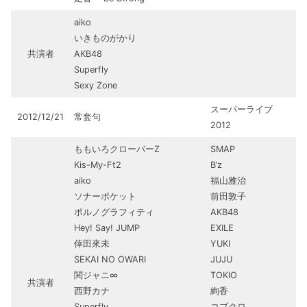
aiko
いきものがかり
共演者
AKB48
Superfly
Sexy Zone
スーパーライブ
2012/12/21
常套句
2012
ももいろクローバーZ
SMAP
Kis-My-Ft2
B’z
aiko
福山雅治
ソナーポケット
前田敦子
ポルノグラフィティ
AKB48
Hey! Say! JUMP
EXILE
倖田來未
YUKI
SEKAI NO OWARI
JUJU
関ジャニ∞
TOKIO
共演者
西野カナ
絢香
Superfly
コブクロ