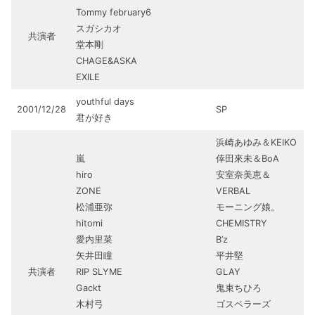
Tommy february6
スガシカオ
共演者
堂本剛
CHAGE&ASKA
EXILE
youthful days
2001/12/28
SP
君が好き
浜崎あゆみ＆KEIKO
嵐
倖田來未＆BoA
hiro
安室奈美恵＆
ZONE
VERBAL
松浦亜弥
モーニング娘。
hitomi
CHEMISTRY
愛内里菜
B’z
矢井田瞳
平井堅
共演者
RIP SLYME
GLAY
Gackt
鬼束ちひろ
木村弓
ゴスペラーズ