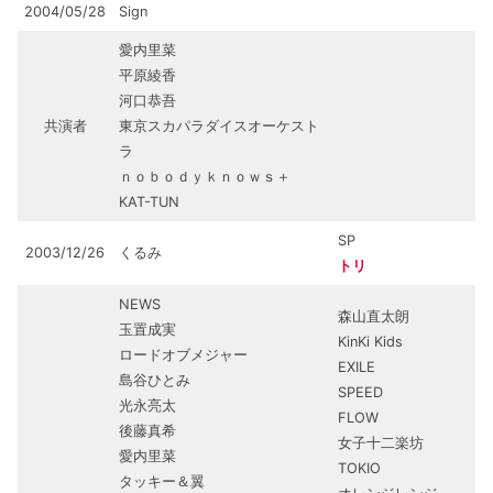
2004/05/28
Sign
愛内里菜
平原綾香
河口恭吾
共演者
東京スカパラダイスオーケスト
ラ
ｎｏｂｏｄｙｋｎｏｗｓ＋
KAT-TUN
SP
2003/12/26
くるみ
トリ
NEWS
森山直太朗
玉置成実
KinKi Kids
ロードオブメジャー
EXILE
島谷ひとみ
SPEED
光永亮太
FLOW
後藤真希
女子十二楽坊
愛内里菜
TOKIO
タッキー＆翼