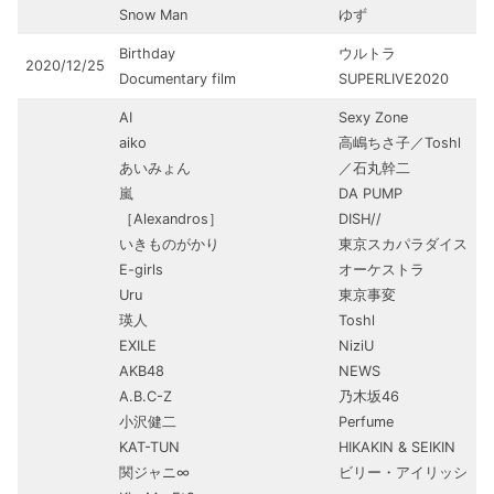
Snow Man
ゆず
Birthday
ウルトラ
2020/12/25
Documentary film
SUPERLIVE2020
AI
Sexy Zone
aiko
高嶋ちさ子／Toshl
あいみょん
／石丸幹二
嵐
DA PUMP
［Alexandros］
DISH//
いきものがかり
東京スカパラダイス
E-girls
オーケストラ
Uru
東京事変
瑛人
Toshl
EXILE
NiziU
AKB48
NEWS
A.B.C-Z
乃木坂46
小沢健二
Perfume
KAT-TUN
HIKAKIN & SEIKIN
関ジャニ∞
ビリー・アイリッシ