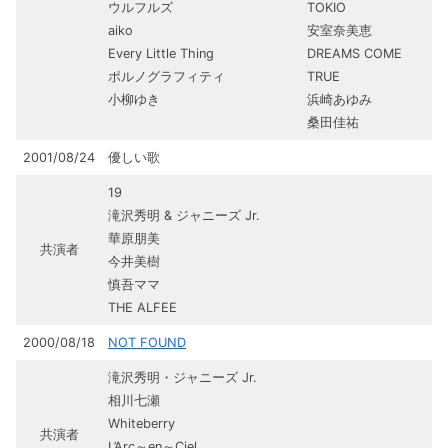
ウルフルズ
TOKIO
aiko
安室奈美恵
Every Little Thing
DREAMS COME
ポルノグラフィティ
TRUE
小柳ゆき
浜崎あゆみ
桑田佳祐
2001/08/24
優しい歌
19
滝沢秀明 & ジャニーズ Jr.
華原朋美
共演者
今井美樹
慎吾ママ
THE ALFEE
2000/08/18
NOT FOUND
滝沢秀明・ジャニーズ Jr.
相川七瀬
Whiteberry
共演者
L’Arc～en～Ciel