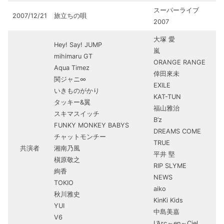
スーパーライブ
2007/12/21
旅立ちの唄
2007
大塚 愛
Hey! Say! JUMP
嵐
mihimaru GT
ORANGE RANGE
Aqua Timez
倖田來未
関ジャニ∞
EXILE
いきものがかり
KAT-TUN
タッキー&翼
福山雅治
スキマスイッチ
B’z
FUNKY MONKEY BABYS
DREAMS COME
チャットモンチー
TRUE
共演者
湘南乃風
平井 堅
槇原敬之
RIP SLYME
絢香
NEWS
TOKIO
aiko
秋川雅史
KinKi Kids
YUI
中島美嘉
V6
L’Arc～en～Ciel