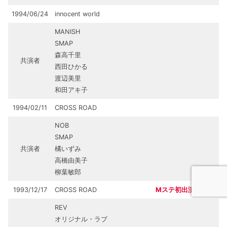
1994/06/24
innocent world
MANISH
SMAP
森高千里
共演者
西田ひかる
渡辺美里
和田アキ子
1994/02/11
CROSS ROAD
NOB
SMAP
共演者
橘いずみ
高橋由美子
柳葉敏郎
1993/12/17
CROSS ROAD
Mステ初出演
REV
オリジナル・ラブ