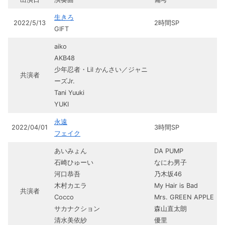
生きろ
2022/5/13
2時間SP
GIFT
aiko
AKB48
少年忍者・Lil かんさい／ジャニ
共演者
ーズJr.
Tani Yuuki
YUKI
永遠
2022/04/01
3時間SP
フェイク
あいみょん
DA PUMP
石崎ひゅーい
なにわ男子
河口恭吾
乃木坂46
木村カエラ
My Hair is Bad
共演者
Cocco
Mrs. GREEN APPLE
サカナクション
森山直太朗
清水美依紗
優里