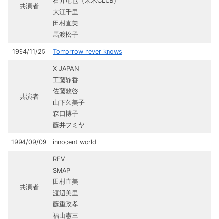
石井竜也（米米CLUB）
共演者
大江千里
田村直美
馬渡松子
1994/11/25
Tomorrow never knows
X JAPAN
工藤静香
佐藤敦啓
共演者
山下久美子
森口博子
藤井フミヤ
1994/09/09
innocent world
REV
SMAP
田村直美
共演者
渡辺美里
藤重政孝
福山憲三