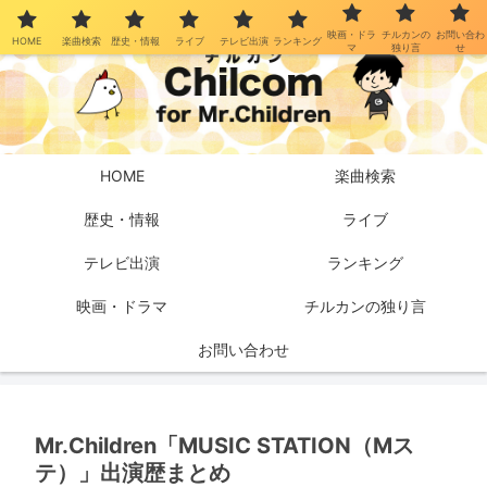
映画・ドラ
チルカンの
お問い合わ
HOME
楽曲検索
歴史・情報
ライブ
テレビ出演
ランキング
マ
独り言
せ
HOME
楽曲検索
歴史・情報
ライブ
テレビ出演
ランキング
映画・ドラマ
チルカンの独り言
お問い合わせ
Mr.Children「MUSIC STATION（Mス
テ）」出演歴まとめ