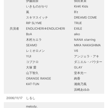
伊藤由奈
倖田來未
いきものがかり
KinKi Kids
嵐
B’z
スキマスイッチ
DREAMS COME
RIP SLYME
TRUE
共演者
ENDLICHERI☆ENDLICHERI
EXILE
BoA
aiko
木村カエラ
NANA starring
SEAMO
MIKA NAKASHIMA
レミオロメン
V6
YUI
アンジェラ・アキ
コブクロ
ダニエル・パウター
大塚 愛
GLAY
山下智久
堂本光一
ORANGE RANGE
絢香
KAT-TUN
湘南乃風
浜崎あゆみ
2006/11/17
しるし
melody.