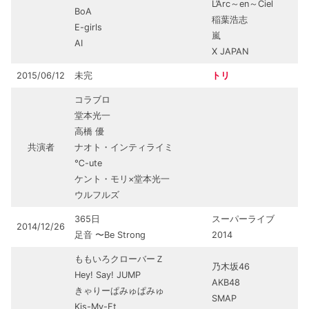
L’Arc～en～Ciel
BoA
稲葉浩志
E-girls
嵐
AI
X JAPAN
2015/06/12
未完
トリ
コラブロ
堂本光一
高橋 優
共演者
ナオト・インティライミ
℃-ute
ケント・モリ×堂本光一
ウルフルズ
365日
スーパーライブ
2014/12/26
足音 〜Be Strong
2014
ももいろクローバーＺ
乃木坂46
Hey! Say! JUMP
AKB48
きゃりーぱみゅぱみゅ
SMAP
Kis-My-Ft