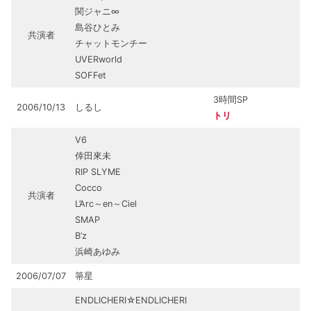
関ジャニ∞
島谷ひとみ
共演者
チャットモンチー
UVERworld
SOFFet
3時間SP
2006/10/13
しるし
トリ
V6
倖田來未
RIP SLYME
Cocco
共演者
L’Arc～en～Ciel
SMAP
B’z
浜崎あゆみ
2006/07/07
箒星
ENDLICHERI☆ENDLICHERI