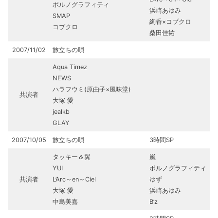
ポルノグラフィティ
浜崎あゆみ
SMAP
絢香×コブクロ
コブクロ
桑田佳祐
2007/11/02
旅立ちの唄
Aqua Timez
NEWS
ハラフウミ(原由子×風味堂)
共演者
大塚 愛
jealkb
GLAY
2007/10/05
旅立ちの唄
3時間SP
タッキー＆翼
嵐
YUI
ポルノグラフィティ
共演者
L’Arc～en～Ciel
ゆず
大塚 愛
浜崎あゆみ
中島美嘉
B’z