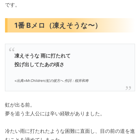
です。
1番 Bメロ（凍えそうな〜）
凍えそうな 雨に打たれて
投げ出してたあの頃さ
<出典>Mr.Children/虹の彼方へ 作詞：桜井和寿
虹が出る前。
夢を追う主人公には辛い経験がありました。
冷たい雨に打たれたような困難に直面し、目の前の道を進
むことを諦めてしまった。