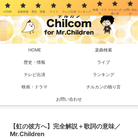
映画・ドラ
チルカンの
お問い合わ
HOME
楽曲検索
歴史・情報
ライブ
テレビ出演
ランキング
マ
独り言
せ
HOME
楽曲検索
歴史・情報
ライブ
テレビ出演
ランキング
映画・ドラマ
チルカンの独り言
お問い合わせ
【虹の彼方へ】完全解説＋歌詞の意味／
Mr.Children