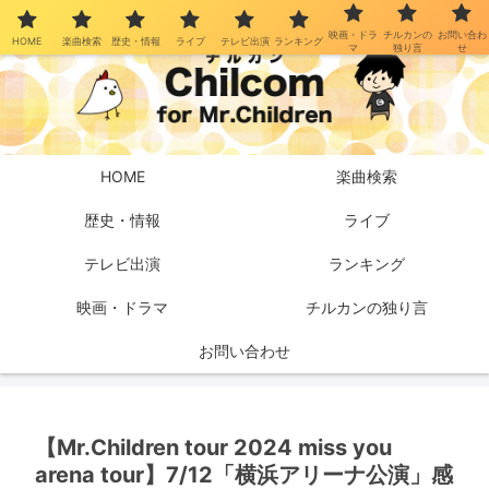
映画・ドラ
チルカンの
お問い合わ
HOME
楽曲検索
歴史・情報
ライブ
テレビ出演
ランキング
マ
独り言
せ
HOME
楽曲検索
歴史・情報
ライブ
テレビ出演
ランキング
映画・ドラマ
チルカンの独り言
お問い合わせ
【Mr.Children tour 2024 miss you
arena tour】7/12「横浜アリーナ公演」感