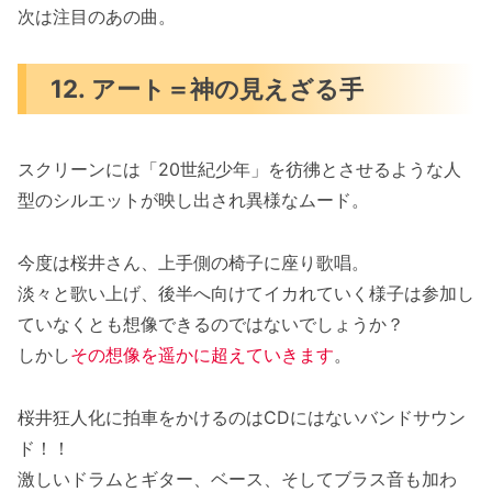
次は注目のあの曲。
12. アート＝神の見えざる手
スクリーンには「20世紀少年」を彷彿とさせるような人
型のシルエットが映し出され異様なムード。
今度は桜井さん、上手側の椅子に座り歌唱。
淡々と歌い上げ、後半へ向けてイカれていく様子は参加し
ていなくとも想像できるのではないでしょうか？
しかし
その想像を遥かに超えていきます
。
桜井狂人化に拍車をかけるのはCDにはないバンドサウン
ド！！
激しいドラムとギター、ベース、そしてブラス音も加わ