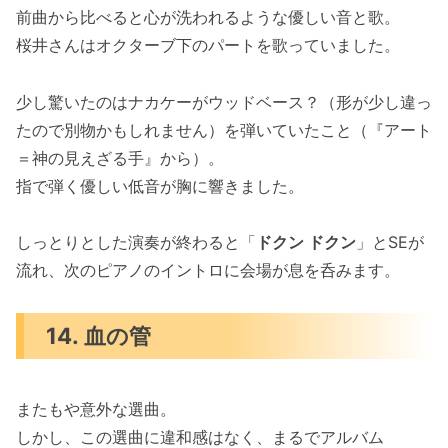
前曲から比べると心が洗われるような優しい音と歌。
桜井さんはオクターブ下のパートを歌っていました。
少し驚いたのはナカケーがウッドベース？（形が少し違っ
たので別物かもしれません）を弾いていたこと（『アート
＝神の見えざる手』から）。
指で弾く優しい低音が胸に響きました。
しっとりとした演奏が終わると「
ドクン ドクン
」とSEが
流れ、次のピアノのイントロに会場が息を呑みます。
14. 血の管
またもや意外な選曲。
しかし、この選曲に違和感はなく、まるでアルバム