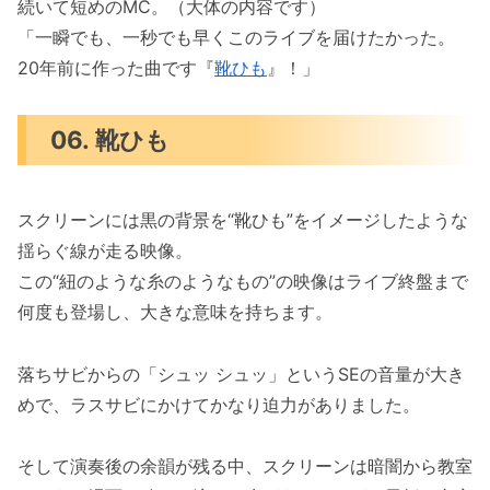
続いて短めのMC。（大体の内容です）
「一瞬でも、一秒でも早くこのライブを届けたかった。
20年前に作った曲です『
靴ひも
』！」
06. 靴ひも
スクリーンには黒の背景を“靴ひも”をイメージしたような
揺らぐ線が走る映像。
この“紐のような糸のようなもの”の映像はライブ終盤まで
何度も登場し、大きな意味を持ちます。
落ちサビからの「シュッ シュッ」というSEの音量が大き
めで、ラスサビにかけてかなり迫力がありました。
そして演奏後の余韻が残る中、スクリーンは暗闇から教室