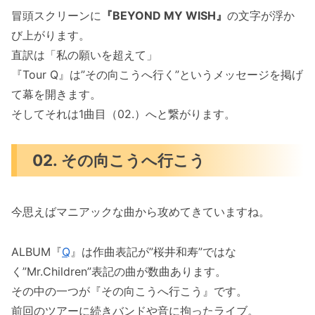
冒頭スクリーンに
『BEYOND MY WISH』
の文字が浮か
び上がります。
直訳は「私の願いを超えて」
『Tour Q』は”その向こうへ行く”というメッセージを掲げ
て幕を開きます。
そしてそれは1曲目（02.）へと繋がります。
02. その向こうへ行こう
今思えばマニアックな曲から攻めてきていますね。
ALBUM『
Q
』は作曲表記が”桜井和寿”ではな
く”Mr.Children”表記の曲が数曲あります。
その中の一つが『その向こうへ行こう』です。
前回のツアーに続きバンドや音に拘ったライブ。