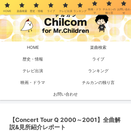
映画・ドラ
チルカンの
お問い合わ
HOME
楽曲検索
歴史・情報
ライブ
テレビ出演
ランキング
マ
独り言
せ
HOME
楽曲検索
歴史・情報
ライブ
テレビ出演
ランキング
映画・ドラマ
チルカンの独り言
お問い合わせ
【Concert Tour Q 2000～2001】全曲解
説&見所紹介レポート