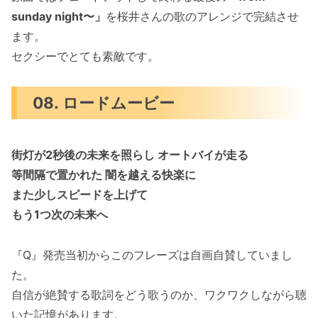
sunday night〜」
を桜井さんの歌のアレンジで完結させ
ます。
セクシーでとても素敵です。
08. ロードムービー
街灯が2秒後の未来を照らし オートバイが走る
等間隔で置かれた 闇を越える快楽に
また少しスピードを上げて
もう1つ次の未来へ
『Q』発売当初からこのフレーズは自画自賛していまし
た。
自信が絶賛する歌詞をどう歌うのか、ワクワクしながら聴
いた記憶があります。