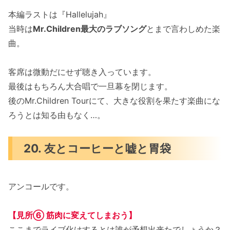
本編ラストは『Hallelujah』
当時は
Mr.Children最大のラブソング
とまで言わしめた楽
曲。
客席は微動だにせず聴き入っています。
最後はもちろん大合唱で一旦幕を閉じます。
後のMr.Children Tourにて、大きな役割を果たす楽曲にな
ろうとは知る由もなく…。
20. 友とコーヒーと嘘と胃袋
アンコールです。
【見所⑥
筋肉に変えてしまおう
】
ここまでライブ化けするとは誰が予想出来たでしょうか？