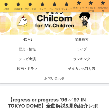
映画・ドラ
チルカンの
お問い合わ
HOME
楽曲検索
歴史・情報
ライブ
テレビ出演
ランキング
マ
独り言
せ
HOME
楽曲検索
歴史・情報
ライブ
テレビ出演
ランキング
映画・ドラマ
チルカンの独り言
お問い合わせ
【regress or progress ’96～’97 IN
TOKYO DOME】全曲解説&見所紹介レポ