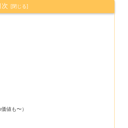
目次
報
物の価値も〜）