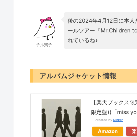
後の2024年4月12日に本
ールツアー『Mr.Children 
れているね♪
チル鶏子
アルバムジャケット情報
【楽天ブックス限定
限定盤)(「miss y
created by
Rinker
Amazon
楽