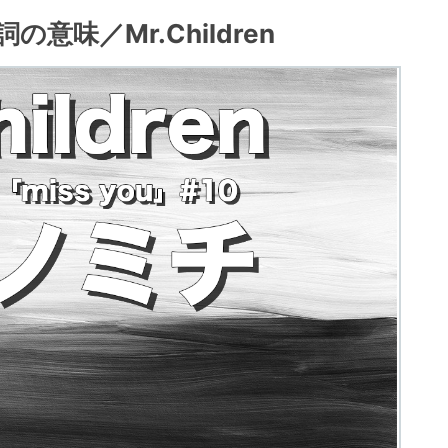
味／Mr.Children