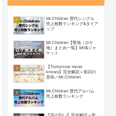
Mr.Children 歴代シングル
売上枚数ランキング&タイア
ップ
Mr.Children【聖地（ロケ
地）まとめ一覧】MV&ジャ
ケット
【Tomorrow never
knows】完全解説＋歌詞の
意味／Mr.Children
Mr.Children 歴代アルバム
売上枚数ランキング
【花の匂い】完全解説＋歌