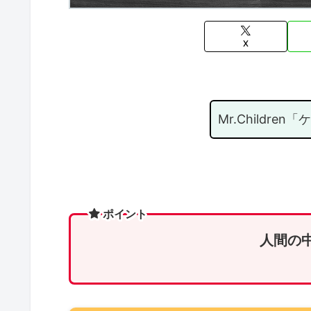
X
Mr.Childr
ポイント
人間の